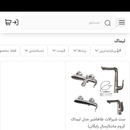
لیماک
پربازدیدترین
برندها
قیمت
دسته‌بندی
فقط محصول
ست شیرالات طاهاشیر مدل لیماک
کروم مات(ارسال رایگان)