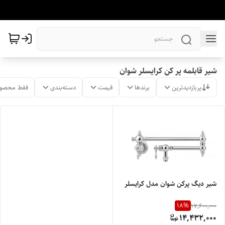
شیر قابلمه پر کن کرایسلر شوان
پربازدیدترین
برندها
قیمت
دسته‌بندی
فقط محصول
شیر دیگ پرکن شوان مدل کرایسلر
18
%
17,600,000
14,432,000