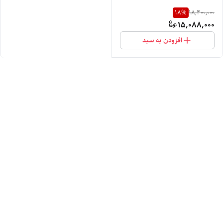
18
%
18,400,000
15,088,000
افزودن به سبد