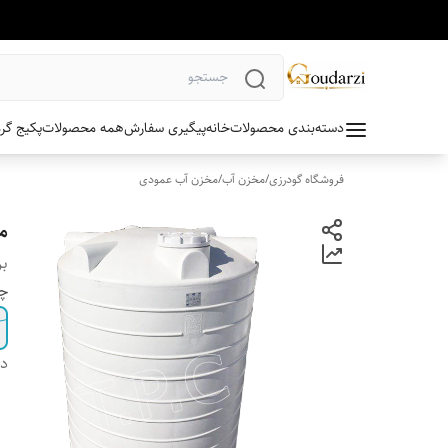
دسته‌بندی محصولات
خانه
پیگیری سفارش
همه محصولات
پکیج گر
فروشگاه گودرزی
/
مخزن آب
/
مخزن آب عمودی
مخزن 000
بر
چن
دس