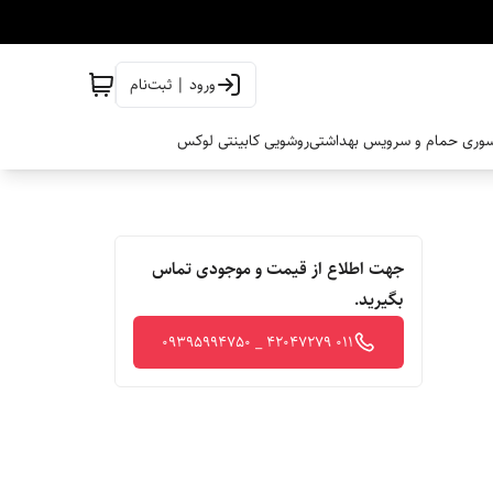
ورود | ثبت‌نام
وری حمام و سرویس بهداشتی
روشویی کابینتی لوکس
جهت اطلاع از قیمت و موجودی تماس
بگیرید.
011 42047279 _ 09395994750