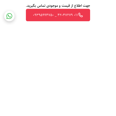
جهت اطلاع از قیمت و موجودی تماس بگیرید.
011 42047279 _ 09395994750
برگشت به بالا
ارسال ویژه
پشتیبانی ۲۴ ساعته