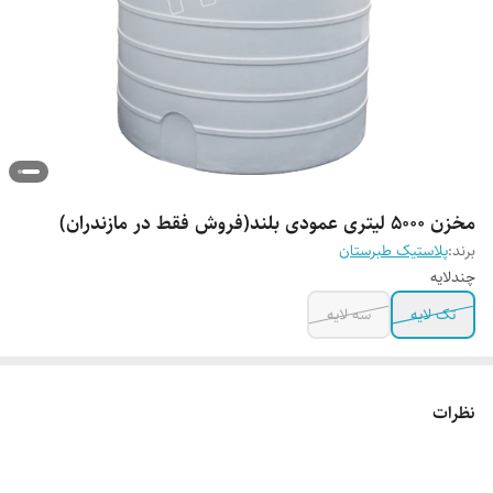
مخزن 5000 لیتری عمودی بلند(فروش فقط در مازندران)
برند:
پلاستیک طبرستان
چندلایه
تک لایه
سه لایه
نظرات