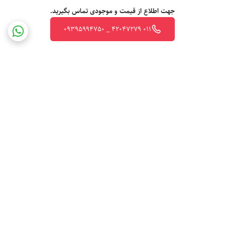
جهت اطلاع از قیمت و موجودی تماس بگیرید.
011 42047279 _ 09395994750
برگشت به بالا
ارسال ویژه
پشتیبانی ۲۴ ساعته