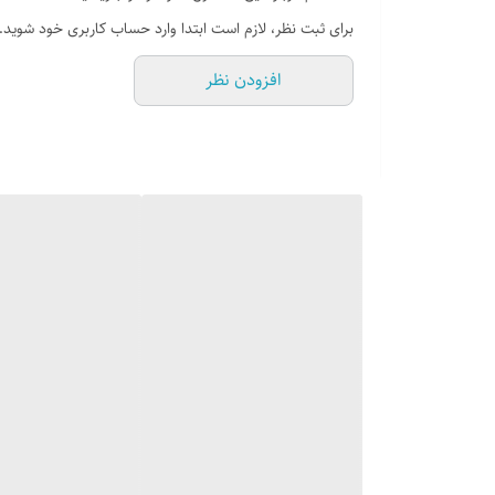
شیشه مشکی مقاوم در برابر حرارت
برای ثبت نظر، لازم است ابتدا وارد حساب کاربری خود شوید.
نوع ولوم : دارای شیرهای دو جزئی
افزودن نظر
شبکه نگهدارنده چدنی لعاب شده + کلاهک آهنی لع
بسته بندی با پلاستوفوم و کارتن شرینک شده
قابل تنظیم با گاز شهری و گاز سیلندری مایع
نمای محصول : شیشه سکوریت مشکی ضد خش
شرایط گارانتی 24 ماه گارانتی و ۱۰ سال خدمات پس از فروش از تاریخ نصب
نصب و ایاب و ذهاب این محصول در سراسر کشور رایگ