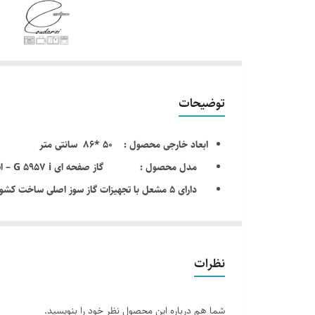
توضیحات
ابعاد خارجی محصول : 50 *86 سانتی متر
مدل محصول : گاز صفحه ای G 5957 i – استیل البرز – steelalborz
دارای ۵ مشعل با تجهیزات گاز سوز اصلی ساخت کشور ایران
ویژگی اجاق گاز : امکان انتخاب سمت پلوپز 
مشعل ها: ۱عدد مشعل پلوپز، ۱عدد مشعل بزرگ، ۲عدد مشعل متوسط،۱عدد مشعل کوچک
فندک الکتریکی اتوماتیک + ترموکوبل سریع TOP TIME : دارد
نظرات
توان حرارتی کلی اجاق : 10.9 کیلو وات
قدرت شعله پلوپز : به همراه پلوپز قدرتمند 3.7 کیلو وات 
شما هم درباره این محصول نظر خود را بنویسید.