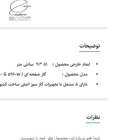
توضیحات
ابعاد خارجی محصول : 51 *91 سانتی متر
مدل محصول : گاز صفحه ای G 5960w i – استیل البرز – steelalborz
دارای ۵ مشعل با تجهیزات گاز سوز اصلی ساخت کشور ایران
مشعل ها: ۱عدد مشعل پلوپز، ۱عدد مشعل بزرگ، ۲عدد مشعل متوسط،۱عدد مشعل کوچک
فندک الکتریکی اتوماتیک + ترموکوبل سریع TOP TIME : دارد
توان حرارتی کلی اجاق : 10.9 کیلو وات
نظرات
قدرت شعله پلوپز : به همراه پلوپز قدرتمند 3.7 کیلو وات 
شیشه سفید مقاوم در برابر حرارت + زیر سرشعله است
شما هم درباره این محصول نظر خود را بنویسید.