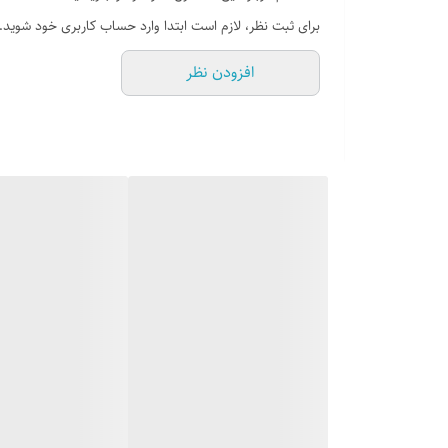
نوع ولوم : دارای شیرهای دو جزئی
برای ثبت نظر، لازم است ابتدا وارد حساب کاربری خود شوید.
شبکه نگهدارنده چدنی لعاب شده + کلاهک آهنی لع
افزودن نظر
بسته بندی با پلاستوفوم و کارتن شرینک شده
قابل تنظیم با گاز شهری و گاز سیلندری مایع
نمای محصول : شیشه سکوریت سفید ضد خش 
شرایط گارانتی 24 ماه گارانتی و ۱۰ سال خدمات پس از فروش از تاریخ نصب
نصب و ایاب و ذهاب این محصول در سراسر کشور رایگ