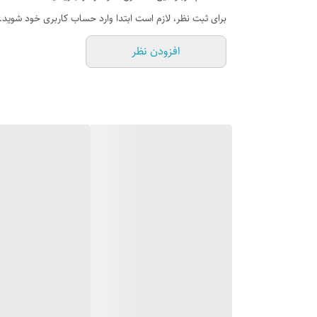
نوع ولوم : دارای شیرهای دو جزئی
برای ثبت نظر، لازم است ابتدا وارد حساب کاربری خود شوید.
شبکه نگهدارنده چدنی لعاب شده + کلاهک آهنی لع
افزودن نظر
بسته بندی با پلاستوفوم و کارتن شرینک شده
قابل تنظیم با گاز شهری و گاز سیلندری مایع
شرایط گارانتی 24 ماه گارانتی و ۱۰ سال خدمات پس از فروش از تاریخ نصب
نصب و ایاب و ذهاب این محصول در سراسر کشور رایگ