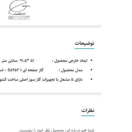
توضیحات
ابعاد خارجی محصول : 51 *91.5 سانتی متر
مدل محصول : گاز صفحه ای S5952 i – استیل البرز – steelalborz
دارای ۵ مشعل با تجهیزات گاز سوز اصلی ساخت کشور ایران
مشعل ها: ۱عدد مشعل پلوپز، ۱عدد مشعل بزرگ، ۲عدد مشعل متوسط،۱عدد مشعل کوچک
فندک الکتریکی اتوماتیک + ترموکوبل سریع TOP TIME : دارد
توان حرارتی کلی اجاق : 10.5 کیلو وات
نظرات
قدرت شعله پلوپز : به همراه پلوپز قدرتمند 3.7 کی
نمای محصول : استیل 304 با مقاومت بالا
شما هم درباره این محصول نظر خود را بنویسید.