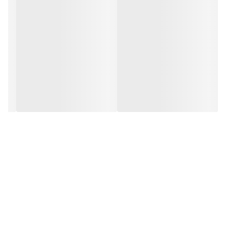
نوع زیراب : استیل که با داشتن آب‌بند به صورت دستی باعث کنترل
خروجی آب سینک می‌شود.
سرریز بر روی سینی : ندارد با طرح سینی فانتزی
جاذب صدا +
نوار آببندی : دارد
جا مایع متصل بر روی سینک : ندارد
وزن سینک (کیلو گرم) 5/9
شرایط گارانتی : با ضمانت 10 سال ( از تاریخ فاکتور )
رنگ سینک : براق – با نظافت آسان و خاصیت ضد خش