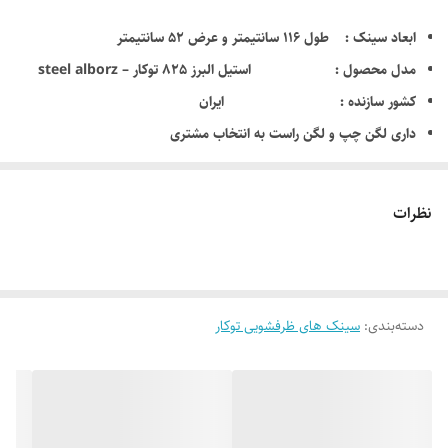
ابعاد سینک : طول 116 سانتیمتر و عرض 52 سانتیمتر
مدل محصول : استیل البرز 825 توکار – steel alborz
کشور سازنده : ایران
داری لگن چپ و لگن راست به انتخاب مشتری
عمق لگن بزرگ : دارای لگن عمیق با عمق 20.5 سانتی متر
ظرفیت کل آب لگن : 50 لیتر
نظرات
جنس ورق : استنلس استیل 304 که جزء معروفترین ورق استیل
میباشد
ضخامت ورق استیل : 0/8 میلیمتر – آنتی باکتریال و محافظ در برابر
آلودگی
دسته‌بندی
:
سینک های ظرفشویی توکار
لوازم جانبی همراه: تخته ساطور , سبد , الگوی برش , بست ,
سیفون
سوراخ محل نصب شیر آب : دارد