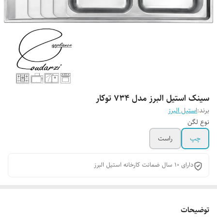
سینک استیل البرز مدل 734 توکار
برند:
استیل البرز
نوع لگن
چپ
راست
دارای 10 سال ضمانت کارخانه استیل البرز
توضیحات