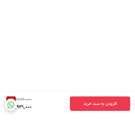
12
%
19,460,000
افزودن به سبد خرید
16,931,000