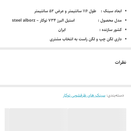
ابعاد سینک : طول 116 سانتیمتر و عرض 52 سانتیمتر
مدل محصول : استیل البرز 734 توکار – steel alborz
کشور سازنده : ایران
داری لگن چپ و لگن راست به انتخاب مشتری
عمق لگن بزرگ : دارای لگن عمیق با عمق 20 سانتی متر
ظرفیت کل آب لگن : 56 لیتر
نظرات
جنس ورق : استنلس استیل 304 که جزء معروفترین ورق استیل
میباشد
ضخامت ورق استیل : 0/8 میلیمتر – آنتی باکتریال و محافظ در
دسته‌بندی
:
برابر آلودگی
سینک های ظرفشویی توکار
لوازم جانبی همراه: تخته ساطور , سبد , الگوی برش , بست ,
سیفون
سوراخ محل نصب شیر آب : دارد