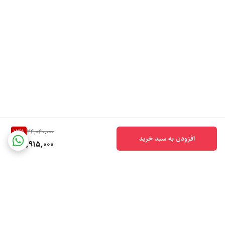
12
%
24,040,000
افزودن به سبد خرید
20,915,000