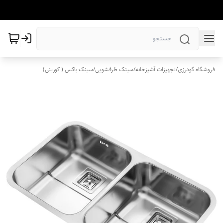
فروشگاه گودرزی
/
تجهیزات آشپزخانه
/
سینک ظرفشویی
/
سینک باکس ( کورینی)