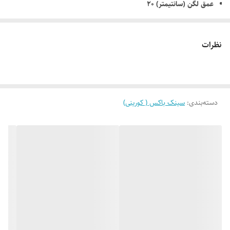
عمق لگن (سانتیمتر) 20
نوع سیفون دستی
لگن میوه شور ندارد
نظرات
نوع سینک زیر کروینی
سایر ویژگی‌ها طرح سینک: لگن کورین
دارای بست فلزی, همراه با قطعات پلاستیکی جانبی, همراه با نوار PU
دسته‌بندی
:
جهت آب بندی بهتر
سینک باکس ( کورینی)
طرح سینک: لگن کروین