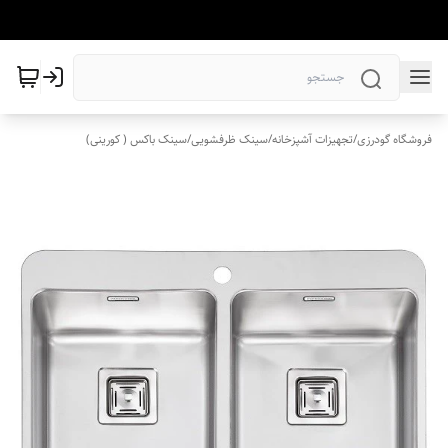
فروشگاه گودرزی
/
تجهیزات آشپزخانه
/
سینک ظرفشویی
/
سینک باکس ( کورینی)