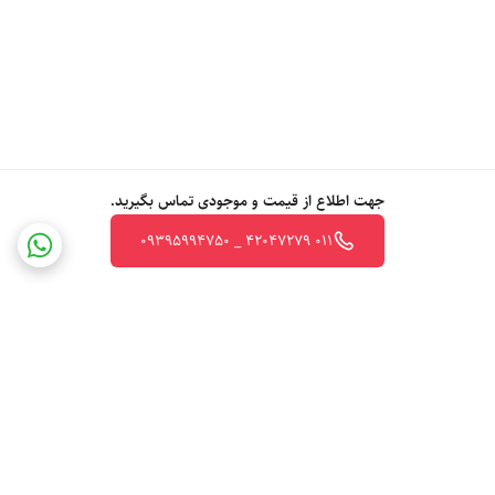
جهت اطلاع از قیمت و موجودی تماس بگیرید.
011 42047279 _ 09395994750
برگشت به بالا