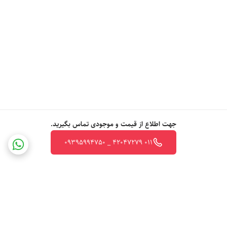
جهت اطلاع از قیمت و موجودی تماس بگیرید.
011 42047279 _ 09395994750