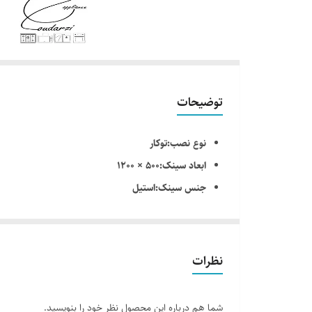
توضیحات
نوع نصب:توکار
ابعاد سینک:500 × 1200
جنس سینک:استیل
تعداد لگن:دو
عمق لگن:220
طرح سینک:فانتزی
نظرات
نوع سیفون:معمولی
ضخامت ورق لگن: 0/8 میلیمتر
شما هم درباره این محصول نظر خود را بنویسید.