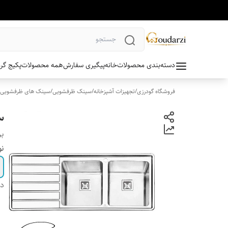
دسته‌بندی محصولات
خانه
پیگیری سفارش
همه محصولات
پکیج گر
فروشگاه گودرزی
/
تجهیزات آشپزخانه
/
سینک ظرفشویی
/
سینک های ظرفشویی ت
سی
بر
نو
دس