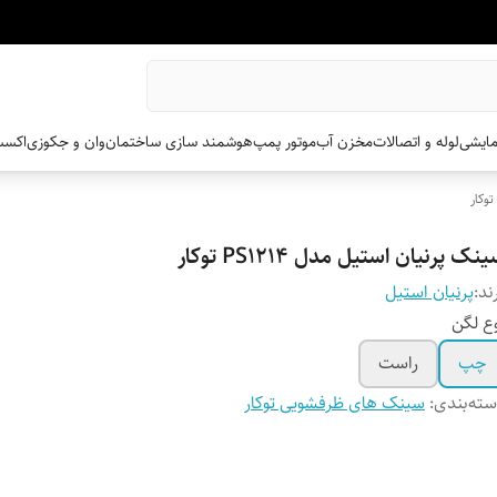
مایشی
لوله و اتصالات
مخزن آب
موتور پمپ
هوشمند سازی ساختمان
وان و جکوزی
اکسس
وکار
نک پرنیان استیل مدل PS1214 توکار
ند:
پرنیان استیل
ع لگن
چپ
راست
ته‌بندی
:
سینک های ظرفشویی توکار