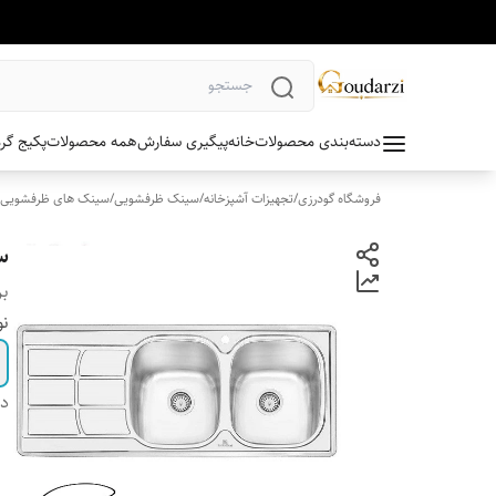
دسته‌بندی محصولات
خانه
پیگیری سفارش
همه محصولات
پکیج گر
فروشگاه گودرزی
/
تجهیزات آشپزخانه
/
سینک ظرفشویی
/
سینک های ظرفشویی ت
سی
بر
نو
دس