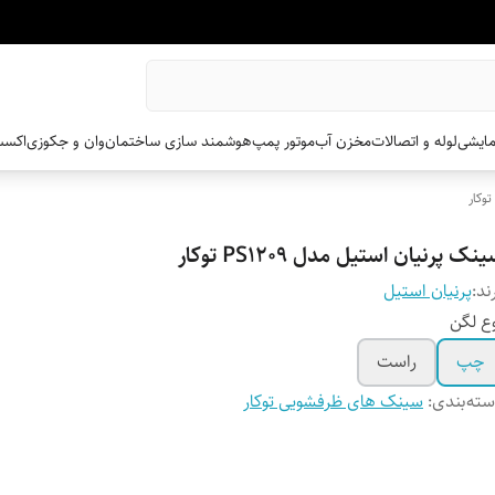
مایشی
لوله و اتصالات
مخزن آب
موتور پمپ
هوشمند سازی ساختمان
وان و جکوزی
اکسس
وکار
نک پرنیان استیل مدل PS1209 توکار
ند:
پرنیان استیل
ع لگن
چپ
راست
ته‌بندی
:
سینک های ظرفشویی توکار