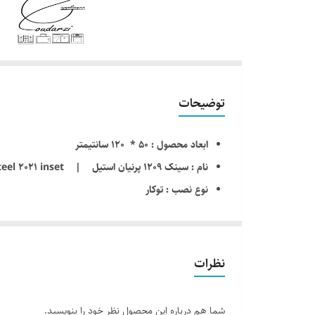
توضیحات
ابعاد محصول : 50 * 120 سانتیمتر
نام : سینک 1209 پرنیان استیل | Sink parniansteel 2021 inset
نوع نصب : توکار
ضخامت ورق لگن: 0/8 میلیمتر
عمق لگن : 22 سانتیمتر
نوع لگن : معمولی
نظرات
سمت لگن : چپ و راست به انتخاب مشتری
ظرفیت لگن: 60 لیتر
شما هم درباره این محصول نظر خود را بنویسید.