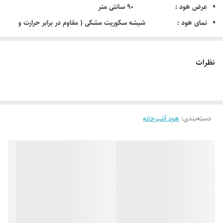
عرض هود : 90 سانتی متر
نمای هود : شیشه سکوریت مشکی ( مقاوم در برابر حرارت و
ضربه )
ریموت کنترل : مجهز به ریموت کنترل از راه دور
نظرات
نوع نصب : مورب / شومینه ای
نوع کلید : تمام لمسی
فیلتر : 2 عدد فیلتر آلومینیومی 3 لایه قابل شستشو
دسته‌بندی
:
هود آشپزخانه
قدرت موتور : موتور توربو 4 دور
قدرت مکش : 700 – 900 متر مکعب واقعی
مجهز به سنسور تشخیص : دود , بو , حرارت و گاز
روشنایی : 2 عدد لامپ SMD با درخشش بیشتر
دارای دود کش بلند و قابل تنظیم
قابلیت نمایش ساعت و تایمر : دارد
مدت ضمانت : 24 ماه ضمانت از تاریخ نصب توسط خدمات