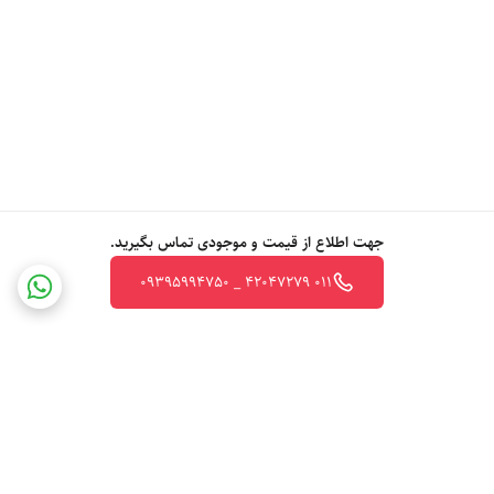
جهت اطلاع از قیمت و موجودی تماس بگیرید.
011 42047279 _ 09395994750