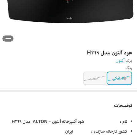
هود آلتون مدل H319
برند:
آلتون
رنگ
مشکی
سفید
توضیحات
نام : هود آشپزخانه آلتون – ALTON مدل H319
کشور کارخانه سازنده : ایران