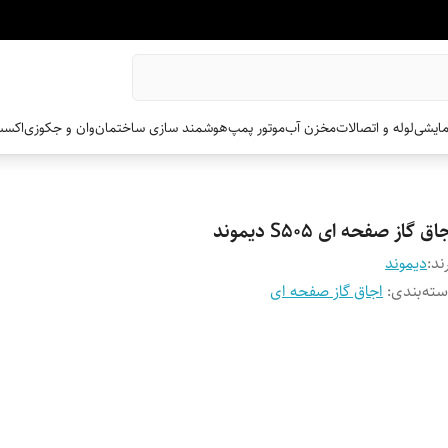
مایشی
لوله و اتصالات
مخزن آب
موتور پمپ
هوشمند سازی ساختمان
وان و جکوزی
اکسس
اق گاز صفحه ای S505 دیموند
ند:
دیموند
ته‌بندی
:
اجاق گاز صفحه ای