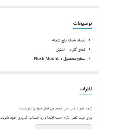
توضیحات
تعداد شعله پنچ شعله
نمای گاز : استیل
سطح محصول : Flush Mount
اندازه اجاق گاز : 50×86سانتی متر
جهت پلوپز : سمت چپ
دارای 24 ماه ضمانت کارخانه دیموند
نظرات
دارای 10 سال خدمات پس از فروش شرکت دیموند
ترموکوبل + جرقه زن اتوماتیک : دارد
شما هم درباره این محصول نظر خود را بنویسید.
راندمان احتراق : بالا
برای ثبت نظر، لازم است ابتدا وارد حساب کاربری خود شوید.
دارای نشان استاندارد ایران و اروپا