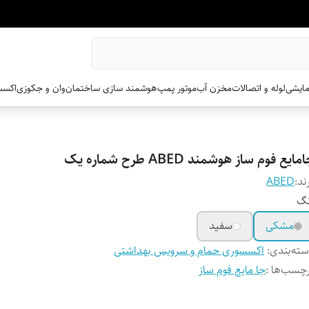
مایشی
لوله و اتصالات
مخزن آب
موتور پمپ
هوشمند سازی ساختمان
وان و جکوزی
اکسس
مایع فوم ساز هوشمند ABED طرح شماره یک
ند:
ABED
نگ
مشکی
سفید
ته‌بندی
:
اکسسوری حمام و سرویس بهداشتی
چسب‌ها :
جا مایع فوم ساز