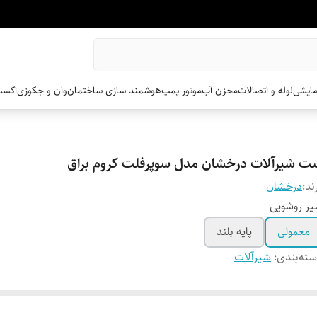
مایشی
لوله و اتصالات
مخزن آب
موتور پمپ
هوشمند سازی ساختمان
وان و جکوزی
اکسس
ت شیرآلات درخشان مدل سوپرفلت کروم براق
ند:
درخشان
ر روشویی
معمولی
پایه بلند
ته‌بندی
:
شیرآلات