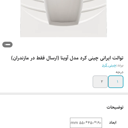
توالت ایرانی چینی کرد مدل آوینا (ارسال فقط در مازندران)
برند:
چینی کرد
درجه
2
1
توضیحات
ابعاد
190*450*550 mm