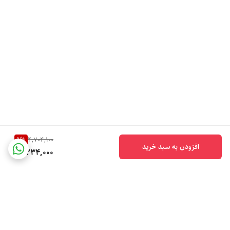
9
%
4,704,100
افزودن به سبد خرید
4,234,000