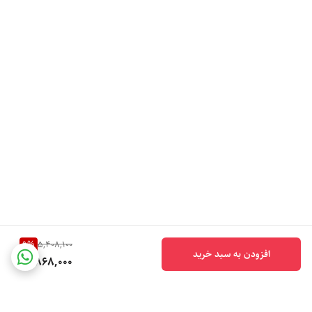
9
%
5,408,100
افزودن به سبد خرید
4,868,000