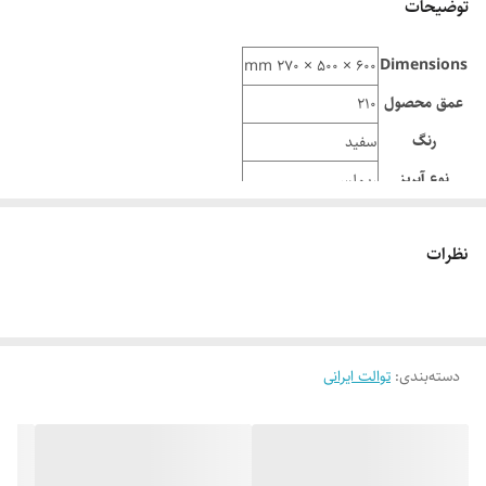
توضیحات
Dimensions
600 × 500 × 270 mm
عمق محصول
210
رنگ
سفید
نوع آبریز
ریم‌لس
نظرات
دسته‌بندی
:
توالت ایرانی