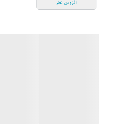
افزودن نظر
ویژگی‌های محصول:
استینلس استیل ۳۰۴ خش دار
دارای عمق ۲۵ سانت
زیبایی بی نظیر فضای آشپزخانه پس از نصب
دارای ضخامت ورق ۱/۲ میلیمتر
مجهز به عایق های صداگیر ضخیم
طراحی مدرن دو پله ای سینک جهت عدم پاشش آب روی کا
مجهز به لگن متحرک میوه شور استیل شیب دار
مجهز به جامایع استیل با کیفیت
دو سال ضمانت و ۱۰ سال خدمات پس از فروش