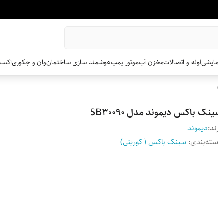
مایشی
لوله و اتصالات
مخزن آب
موتور پمپ
هوشمند سازی ساختمان
وان و جکوزی
اکسس
نک باکس دیموند مدل SB30090
ند:
دیموند
ته‌بندی
:
سینک باکس ( کورینی)