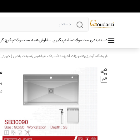
دسته‌بندی محصولات
خانه
پیگیری سفارش
همه محصولات
پکیج گر
فروشگاه گودرزی
/
تجهیزات آشپزخانه
/
سینک ظرفشویی
/
سینک باکس ( کورینی)
سی
بر
دس