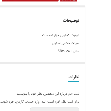
توضیحات
کیفیت کمترین حق شماست
سینک باکسی استیل
مدل : SB30090
کاربرد : توکار
جنس : استینلس استیل ۳۰۴
ابعاد محصول:
نظرات
طول : ۹۰
عرض : ۵۰
شما هم درباره این محصول نظر خود را بنویسید.
عمق : ۲۵
برای ثبت نظر، لازم است ابتدا وارد حساب کاربری خود شوید.