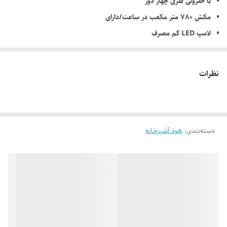
با حلزونی فلزی چهار دور
مکش 780 متر مکعب در ساعت/دارای
لامپ LED کم مصرف
دارای 2 فیلتر آلومینیومی قابل شستشو
کلیدهای لمسی و نمایشگر دیجیتالی
نظرات
تایمر و سنسور دود و دما
ریموت کنتر ل وا یفای
کم صداترین هود، مجهز به سیستم جدید
دسته‌بندی
:
هود آشپزخانه
خروجی هوا جهت کاهش صدا
در سایز 85 سانتیمتر