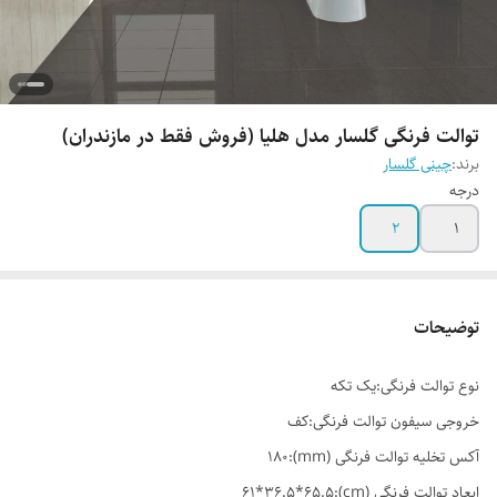
توالت فرنگی گلسار مدل هلیا (فروش فقط در مازندران)
برند:
چینی گلسار
درجه
2
1
توضیحات
نوع توالت فرنگی:یک تکه
خروجی سیفون توالت فرنگی:کف
آکس تخلیه توالت فرنگی (mm):180
ابعاد توالت فرنگی (cm):61*36.5*65.5