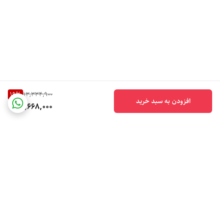
19
%
13,334,900
افزودن به سبد خرید
10,668,000
برگشت به بالا