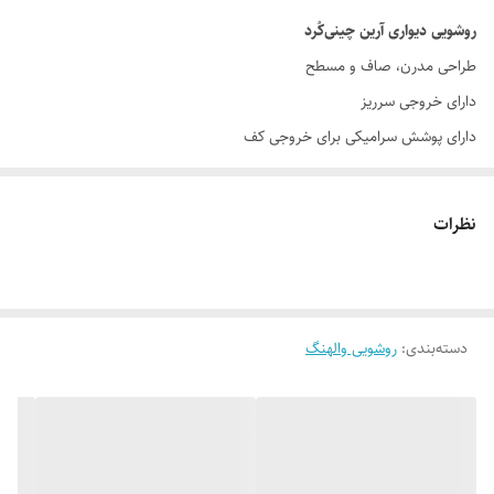
روشویی دیواری آرین چینی‌کُرد
طراحی مدرن، صاف و مسطح
دارای خروجی سرریز
دارای پوشش سرامیکی برای خروجی کف
مناسب سرویس‌های کوچک و بزرگ
ابعاد
600 × 450 × 380 میلی‌متر
نظرات
رنگ
سفید
خروجی سرریز
دارد
دسته‌بندی
:
روشویی والهنگ