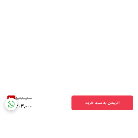
9
%
5,780,800
افزودن به سبد خرید
5,203,000