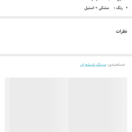
ر
نگ : مشکی + استیل
ضخامت ورق لگن: 0/8 میلیمتر
ضخامت شیشه سکوریت : 8 میلیمتر
نظرات
عمق لگن : 20 سانتیمتر
نوع لگن : معمولی
سمت لگن : چپ و راست به انتخاب مشتری
دسته‌بندی
:
ظرفیت لگن : 60 لیتر
سینک شیشه ای
جنس ورق : استیل 18/10 ضد زنگ
دارای جامایع استیل
دارای عایق صدا
بسته بندی مقاوم و نایلون شیرینگ
12 ماه گارانتی کارخانه از تاریخ فاکتور فروش