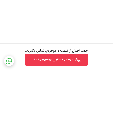
جهت اطلاع از قیمت و موجودی تماس بگیرید.
011 42047279 _ 09395994750