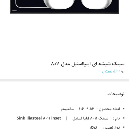
سینک شیشه ای ایلیااستیل مدل 8011
برند:
ایلیااستیل
توضیحات
ابعاد محصول : 52 * 116 سانتیمتر
نام : سینک 8011 ایلیا استیل | Sink iliasteel 8011 inset
نوع نصب : توکار