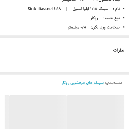
نام : سینک 1018 ایلیا استیل | Sink iliasteel 1018
نوع نصب : روکار
ضخامت ورق لگن: 0/8 میلیمتر
عمق لگن بزرگ : 22 سانتیمتر
عمق لگن کوچک: 15 سانتی متر
نظرات
ظرفیت لگن : 35 لیتر
جنس ورق : استیل 18/10 ضد زنگ
سر ریز سینی : ندارد
دسته‌بندی
:
دارای نوار آب بندی ( PU )
سینک های ظرفشویی روکار
دارای عایق صدا
10 سال گارانتی کارخانه از تاریخ فاکتور فروش