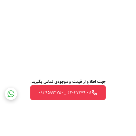
جهت اطلاع از قیمت و موجودی تماس بگیرید.
011 42047279 _ 09395994750