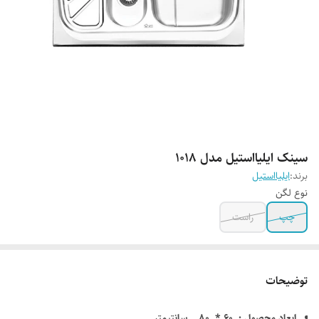
سینک ایلیااستیل مدل 1018
برند:
ایلیااستیل
نوع لگن
چپ
راست
توضیحات
ابعاد محصول : 60 * 80 سانتیمتر