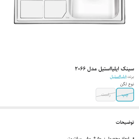
سینک ایلیااستیل مدل 2066
برند:
ایلیااستیل
نوع لگن
چپ
راست
توضیحات
ابعاد محصول : 50 * 80 سانتیمتر