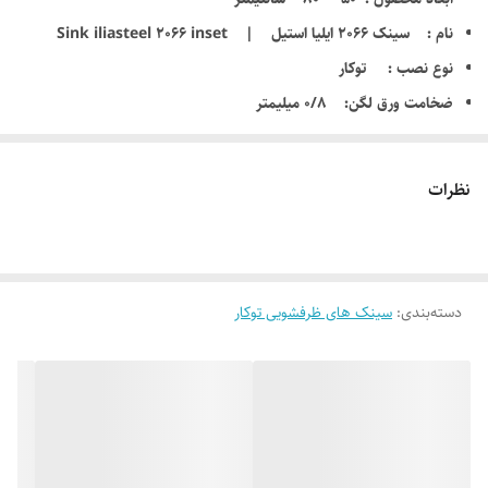
نام : سینک 2066 ایلیا استیل | Sink iliasteel 2066 inset
نوع نصب : توکار
ضخامت ورق لگن: 0/8 میلیمتر
عمق لگن : 20 سانتیمتر
زاویه لگن : R60
نظرات
نوع لگن : باکس
ظرفیت لگن : 30 لیتر
جنس ورق : استیل 18/10 ضد زنگ
دسته‌بندی
:
سر ریز سینی : ندارد
سینک های ظرفشویی توکار
دارای نوار آب بندی ( PU )
دارای عایق صدا
10 سال گارانتی کارخانه از تاریخ فاکتور فروش