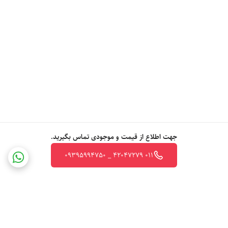
جهت اطلاع از قیمت و موجودی تماس بگیرید.
011 42047279 _ 09395994750