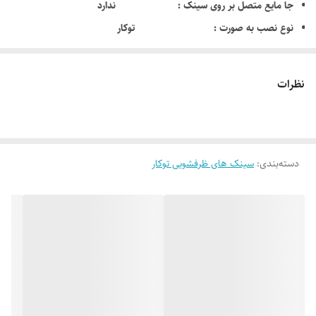
جا مایع متصل بر روی سینک : ندارد
نوع نصب به صورت : توکار
جنس : استیل آنتی باکتریال با نظافت اسان
عمق لگن محصول : دارای لگن عمیق 23 سانتی متر
نظرات
ضخامت ورق : این محصول دارای ضخامت ورق 0/8 میلیمتر
است
ابعاد سینک : 116 * 51 سانتی متر
دسته‌بندی
:
سینک های ظرفشویی توکار
عمق (Deep) سینی و سطح سینک جهت عدم نفوذ آب در هنگام نظافت بر
روی سطح کابینت
ساخت کشور : ایران
لوازم جانبی همراه : دارای سیفون ، نوار آب بندی و بست های
استیل
طرح لگن : دارای دو لگن همسان و بزرگ که مربعی و گوشه های آن
بصورت منحنی است