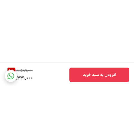
9
%
22,589,000
افزودن به سبد خرید
20,331,000