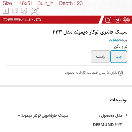
سینک فانتزی توکار دیموند مدل 233
برند:
دیموند
نوع لگن
چپ
راست
دارای 5 سال ضمانت کارخانه دیموند
توضیحات
مدل محصول : سینک ظرفشویی توکار دیموند –
DEEMUND 233