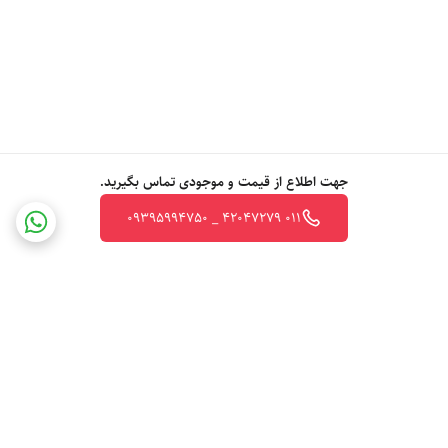
جهت اطلاع از قیمت و موجودی تماس بگیرید.
011 42047279 _ 09395994750
برگشت به بالا