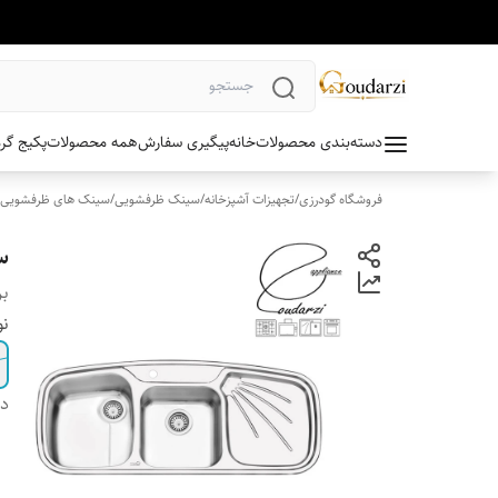
دسته‌بندی محصولات
خانه
پیگیری سفارش
همه محصولات
پکیج گر
فروشگاه گودرزی
/
تجهیزات آشپزخانه
/
سینک ظرفشویی
/
سینک های ظرفشویی ت
سی
بر
نو
دس