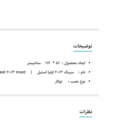
توضیحات
ابعاد محصول : 51 * 116 سانتیمتر
نام : سینک 2013 ایلیا استیل | Sink iliasteel 2013 inset
نوع نصب : توکار
ضخامت ورق لگن: 0/8 میلیمتر
عمق لگن : 22 سانتیمتر
نوع لگن : معمولی
نظرات
سمت لگن : چپ و راست به انتخاب مشتری
ظرفیت لگن : 51 لیتر