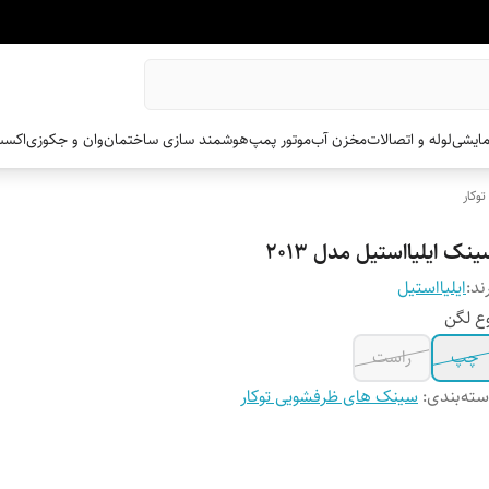
مایشی
لوله و اتصالات
مخزن آب
موتور پمپ
هوشمند سازی ساختمان
وان و جکوزی
اکسس
وکار
نک ایلیااستیل مدل 2013
ند:
ایلیااستیل
ع لگن
چپ
راست
ته‌بندی
:
سینک های ظرفشویی توکار