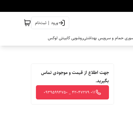
ورود | ثبت‌نام
وری حمام و سرویس بهداشتی
روشویی کابینتی لوکس
جهت اطلاع از قیمت و موجودی تماس
بگیرید.
011 42047279 _ 09395994750