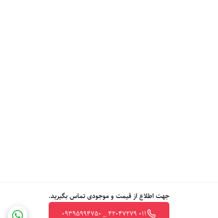
جهت اطلاع از قیمت و موجودی تماس بگیرید.
011 42047279 _ 09395994750