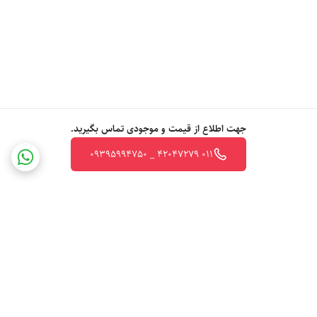
جهت اطلاع از قیمت و موجودی تماس بگیرید.
011 42047279 _ 09395994750
برگشت به بالا