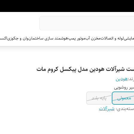
مایشی
لوله و اتصالات
مخزن آب
موتور پمپ
هوشمند سازی ساختمان
وان و جکوزی
اکسس
ت شیرآلات هودین مدل پیکسل کروم مات
ند:
هودین
ر روشویی
معمولی
پایه بلند
ته‌بندی
:
شیرآلات