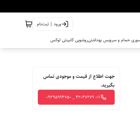
ورود | ثبت‌نام
وری حمام و سرویس بهداشتی
روشویی کابینتی لوکس
جهت اطلاع از قیمت و موجودی تماس
بگیرید.
011 42047279 _ 09395994750