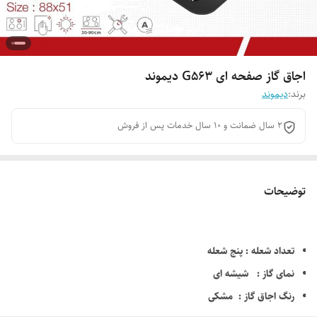
اجاق گاز صفحه ای G563 دیموند
برند:
دیموند
2 سال ضمانت و 10 سال خدمات پس از فروش
توضیحات
تعداد شعله : پنج شعله
نمای گاز : شیشه ای
رنگ اجاق گاز : مشکی