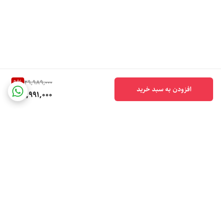
9
%
29,989,000
افزودن به سبد خرید
26,991,000
برگشت به بالا