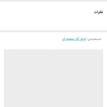
اندازه اجاق گاز : 51×88سانتی متر
جهت پلوپز : سمت راست
نظرات
دارای 24 ماه ضمانت کارخانه دیموند
دارای 10 سال خدمات پس از فروش شرکت دیموند
ترموکوبل + جرقه زن اتوماتیک : دارد
دسته‌بندی
:
راندمان احتراق : بالا
اجاق گاز صفحه ای
دارای نشان استاندارد ایران و اروپا
دارای مصرف انرژی A
دارای گواهینامه iso 90014
نصب کلیه محصولات در سراسر ایران به صورت رایگان می باشد