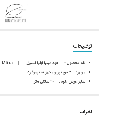
توضیحات
نام محصول : هود میترا ایلیا استیل | Ilia steel hood MItra
موتور: 4 دور توربو مجهز به ترموگارد
سایز عرض هود : 90 سانتی متر
جنس موتور: پلاستیکی مقاوم در برابر اشتعال
مجهز به سنسور : دود ، گاز ، بو ، حرارت
قدرت مکش بالا : 850 مترمکعب
نظرات
میزان صدا 62 دسیبل
صفحه کلید پانل : لمسی