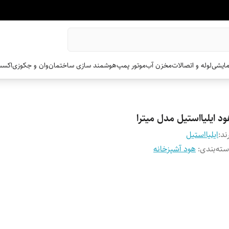
مایشی
لوله و اتصالات
مخزن آب
موتور پمپ
هوشمند سازی ساختمان
وان و جکوزی
اکسس
د ایلیااستیل مدل میترا
ند:
ایلیااستیل
ته‌بندی
:
هود آشپزخانه