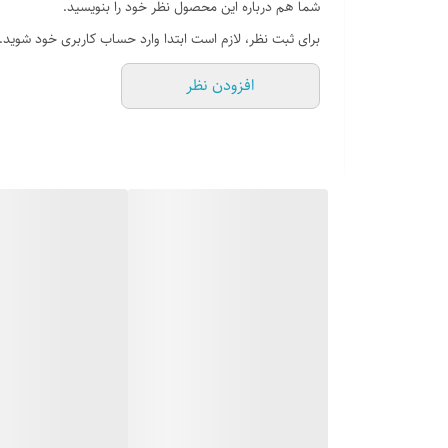
شما هم درباره این محصول نظر خود را بنویسید.
دارای فیلتر آلومینیومی قابل شستشو
برای ثبت نظر، لازم است ابتدا وارد حساب کاربری خود شوید.
موتور توربو 4 سرعته
افزودن نظر
مصرف انرژی A+
همراه با ریموت کنترل از راه دور
دارای لامپ SMD ( درخشندگی بیشتر )
دارای 24 ماه ضمانت کارخانه ایلیا استیل از تاریخ نصب توسط خدمات کارخانه