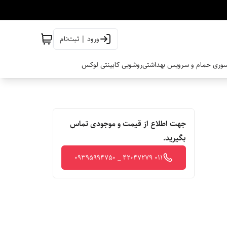
ورود | ثبت‌نام
وری حمام و سرویس بهداشتی
روشویی کابینتی لوکس
جهت اطلاع از قیمت و موجودی تماس
بگیرید.
011 42047279 _ 09395994750