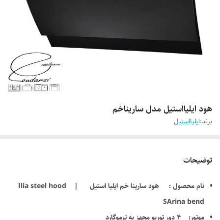
هود ایلیااستیل مدل ساریناخم
برند:
ایلیااستیل
توضیحات
نام محصول : هود سارینا خم ایلیا استیل | Ilia steel hood
SArina bend
موتور: 4 دور توربو مجهز به ترموگارد