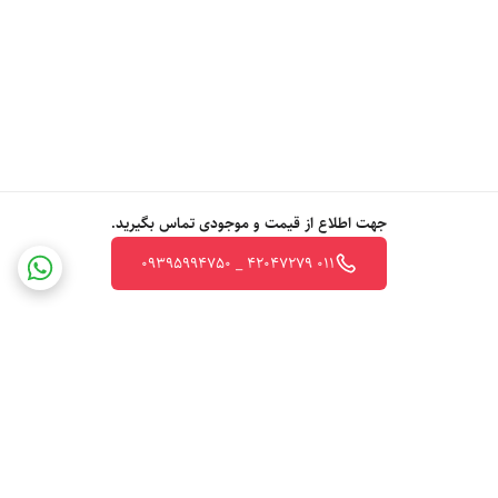
جهت اطلاع از قیمت و موجودی تماس بگیرید.
011 42047279 _ 09395994750