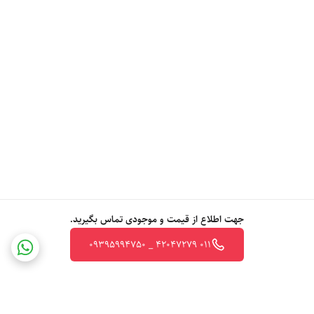
جهت اطلاع از قیمت و موجودی تماس بگیرید.
011 42047279 _ 09395994750