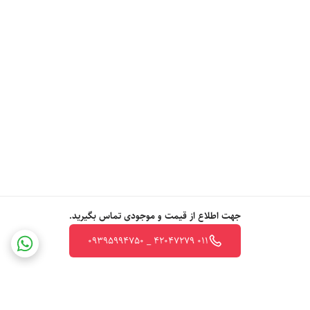
جهت اطلاع از قیمت و موجودی تماس بگیرید.
011 42047279 _ 09395994750