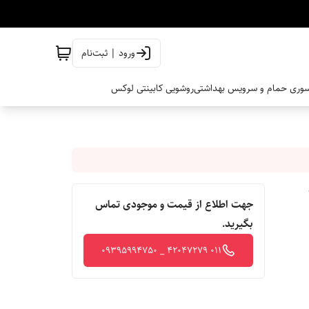
ورود | ثبت‌نام
وری حمام و سرویس بهداشتی
روشویی کابینتی لوکس
جهت اطلاع از قیمت و موجودی تماس
بگیرید.
011 42047279 _ 09395994750