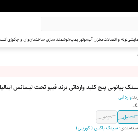
مایشی
لوله و اتصالات
مخزن آب
موتور پمپ
هوشمند سازی ساختمان
وان و جکوزی
اکسس
نک پیانویی پنج کلید وارداتی برند فیبو تحت لیسانس ایتالیا
ند:
وارداتی
نگ
استیل
دودی
ته‌بندی
:
سینک باکس ( کورینی)