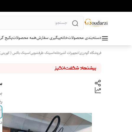
دسته‌بندی محصولات
خانه
پیگیری سفارش
همه محصولات
پکیج گر
فروشگاه گودرزی
/
تجهیزات آشپزخانه
/
سینک ظرفشویی
/
سینک باکس ( کورینی)
سی
بر
ر
دس