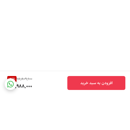
14
%
18,809,100
افزودن به سبد خرید
15,988,000