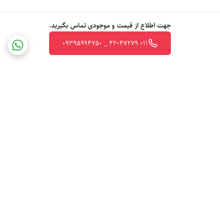
جهت اطلاع از قیمت و موجودی تماس بگیرید.
011 42047279 _ 09395994750
برگشت به بالا