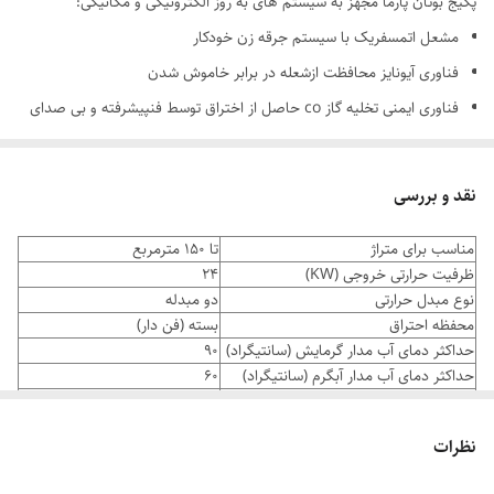
پکیج بوتان پارما مجهز به سیستم های به روز الکترونیکی و مکانیکی:
مشعل اتمسفریک با سیستم جرقه زن خودکار
فناوری آیونایز محافظت ازشعله در برابر خاموش شدن
فناوری ایمنی تخلیه گاز co حاصل از اختراق توسط فنپیشرفته و بی صدای
ایتالیایی
فناوری عیب یابی الکترونیکی و نمایش عیبتوسط LED رنگی بر روی پکیج
نقد و بررسی
دیواری
مناسب برای متراژ
تا 150 مترمربع
فناوری ضد یخ زدگی به منظور جلوگیری از یخ زدن پکیج دیواری و سیستم
ظرفیت حرارتی خروجی (KW)
24
لوله کشی داخلی
نوع مبدل حرارتی
دو مبدله
فناوری ضد گریپاژ پمپ و شیر سه طرفه
محفظه احتراق
بسته (فن دار)
حداکثر دمای آب مدار گرمایش (سانتیگراد)
90
فناوری کنترل حداقل و حداکثر فشا آب مدار گرمایش و آب گرم مصرفی
حداکثر دمای آب مدار آبگرم (سانتیگراد)
60
فناوری کنترل عملکرددستگاه
حداکثر فشار آب راه انداز (bar)
0.13
فناوری احتراق آهسته قابل تنظیم توسط سرویسکار
حداکثر ارتفاع پمپ (m.w.c)
5
نظرات
ظرفیت منبع انبساط (lit)
8
فناوری بای پس خودکار
قطرلوله های مدار گرمایش (inch)
3/4