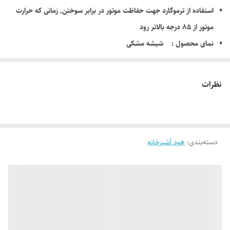
استفاده از ترموگارد جهت حفاظت موتور در برابر سوختن, زمانی که حرارت
موتور از 85 درجه بالاتر رود
نمای محصول : شیشه مشکی
مدل محصول : درخشان نوت note
استفاده از مخزن جانبی جهت جمع آوری چربی های ناشی از بخارات روغن
نظرات
موتور و پروانه تمام فلزی
قدرت مکش 850 مترمکعب در ساعت
روشنایی : لامپ SMD
دسته‌بندی
:
هود آشپزخانه
دارای فیلتر چند لایه استیل ضد زنگ
نوع صفحه کلید : لمسی
دارای فیلتر استیل قابل شستشو
رنگ الکترو استاتیک
دارای درب با جک آرام بند
صدای موتور هود : 59 دسیبل