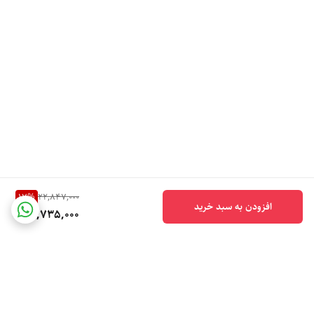
17
%
22,847,000
افزودن به سبد خرید
18,735,000