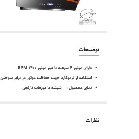
توضیحات
دارای موتور 4 سرعته با دور موتور 1400 RPM
استفاده از ترموگارد جهت حفاظت موتور در برابر سوختن, زمانی که حرار
نمای محصول : شیشه با دورقاب نارنجی
مدل محصول : درخشان فریز نارنجی
استفاده از مخزن جانبی جهت جمع آوری چربی های ناشی
موتور و پروانه تمام فلزی
نظرات
قدرت مکش 850 مترمکعب در ساعت
روشنایی : لامپ SMD