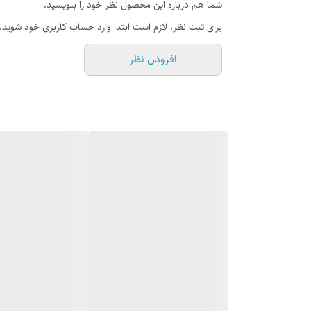
شما هم درباره این محصول نظر خود را بنویسید.
دارای فیلتر چند لایه استیل ضد زنگ
برای ثبت نظر، لازم است ابتدا وارد حساب کاربری خود شوید.
نوع صفحه کلید : لمسی
افزودن نظر
دارای فیلتر استیل قابل شستشو
رنگ الکترو استاتیک
دارای درب با جک آرام بند
صدای موتور هود : 59 دسیبل
ریموت کنترل از راه دور : دارد
مجهز به سنسور دود و دما