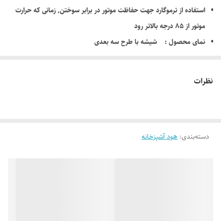
استفاده از ترموگارد جهت حفاظت موتور در برابر سوختن, زمانی که حرارت
موتور از 85 درجه بالاتر رود
نمای محصول : شیشه با طرح سه بعدی
مدل محصول : درخشان فریز تری دی
استفاده از مخزن جانبی جهت جمع آوری چربی های ناشی از بخارات روغن
نظرات
موتور و پروانه تمام فلزی
قدرت مکش 850 مترمکعب در ساعت
روشنایی : لامپ SMD
دسته‌بندی
:
هود آشپزخانه
دارای فیلتر چند لایه استیل ضد زنگ
نوع صفحه کلید : لمسی
دارای فیلتر استیل قابل شستشو
رنگ الکترو استاتیک
دارای درب با جک آرام بند
صدای موتور هود : 59 دسیبل