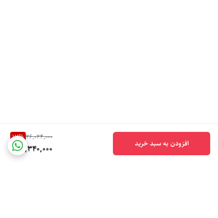
17
%
26,024,000
افزودن به سبد خرید
21,340,000