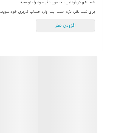
شما هم درباره این محصول نظر خود را بنویسید.
دارای فیلتر چند لایه استیل ضد زنگ
برای ثبت نظر، لازم است ابتدا وارد حساب کاربری خود شوید.
نوع صفحه کلید : لمسی
افزودن نظر
دارای فیلتر استیل قابل شستشو
رنگ الکترو استاتیک
دارای درب با جک آرام بند
صدای موتور هود : 59 دسیبل
ریموت کنترل از راه دور : دارد
مجهز به سنسور دود و دما