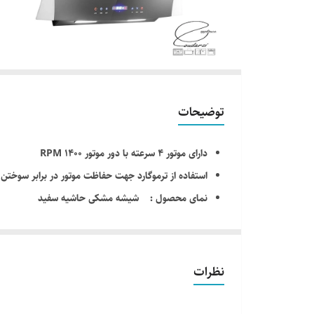
توضیحات
دارای موتور 4 سرعته با دور موتور 1400 RPM
استفاده از ترموگارد جهت حفاظت موتور در برابر سوختن, زمانی که حرار
نمای محصول : شیشه مشکی حاشیه سفید
مدل محصول : درخشان اسمایل
استفاده از مخزن جانبی جهت جمع آوری چربی های ناشی
موتور و پروانه تمام فلزی
نظرات
قدرت مکش 850 مترمکعب در ساعت
روشنایی : لامپ SMD