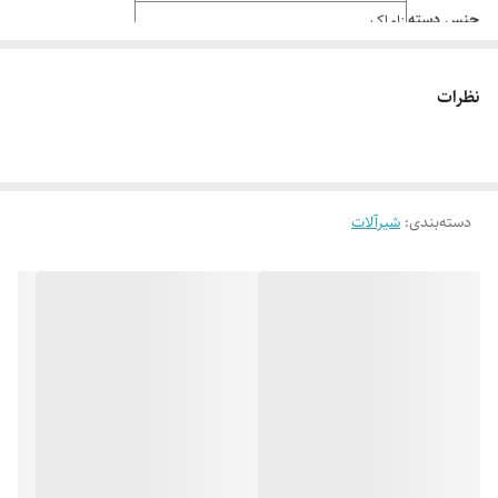
جنس دسته
زاماک
کارکرد
توالت, حمام, روشویی, سینک, مجموع 4 تیکه
نظرات
دسته‌بندی
:
شیرآلات