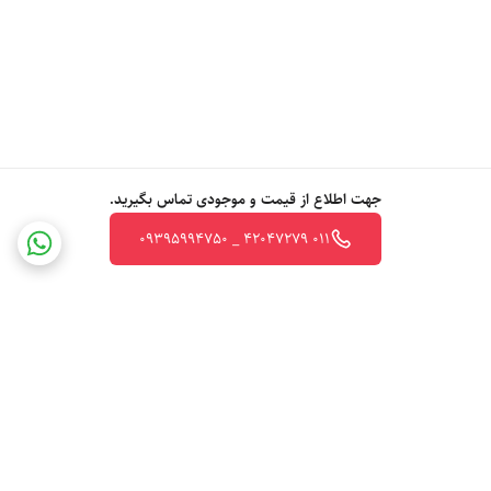
جهت اطلاع از قیمت و موجودی تماس بگیرید.
011 42047279 _ 09395994750
برگشت به بالا