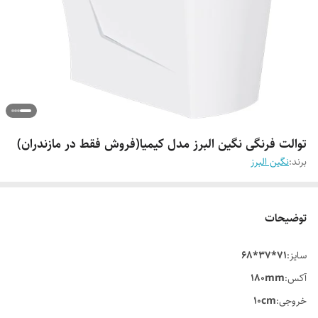
توالت فرنگی نگین البرز مدل کیمیا(فروش فقط در مازندران)
برند:
نگین البرز
توضیحات
سایز:
71*37*68
آکس:
180mm
خروجی:
10cm