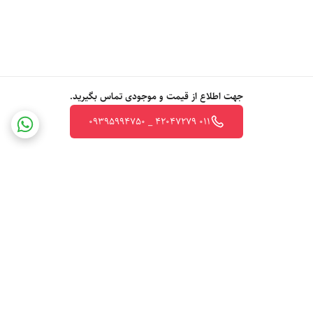
جهت اطلاع از قیمت و موجودی تماس بگیرید.
011 42047279 _ 09395994750
برگشت به بالا